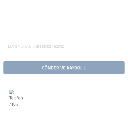
E-Posta Bültenimize
Kaydolun
Düzenli olarak projelerimiz hakkında bilgilendirici bültenler
gönderiyoruz.
GÖNDER VE KAYDOL
Telefon / Fax
Telefon
0 (538) 646 65 79
Fax
0 (538) 646 65 79