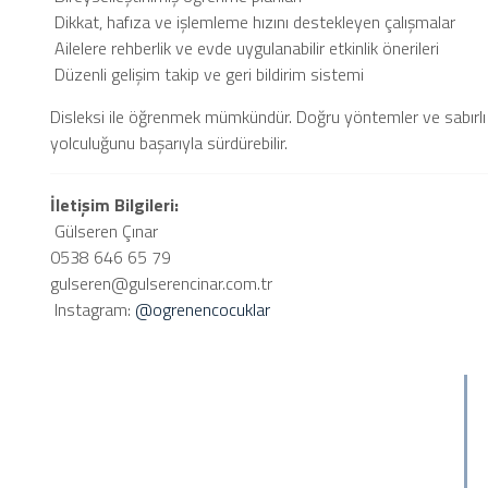
Dikkat, hafıza ve işlemleme hızını destekleyen çalışmalar
Ailelere rehberlik ve evde uygulanabilir etkinlik önerileri
Düzenli gelişim takip ve geri bildirim sistemi
Disleksi ile öğrenmek mümkündür. Doğru yöntemler ve sabırlı 
yolculuğunu başarıyla sürdürebilir.
İletişim Bilgileri:
Gülseren Çınar
0538 646 65 79
gulseren@gulserencinar.com.tr
Instagram:
@ogrenencocuklar
Hızlı Menü
Hakkımızda
Video Galeri
Ürünlerimiz
Bayilerimiz