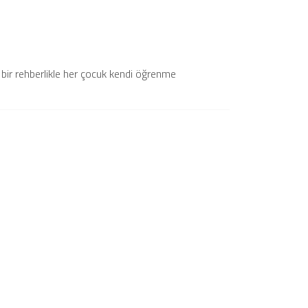
bir rehberlikle her çocuk kendi öğrenme
E-Posta Bültenimize
Kaydolun
Düzenli olarak projelerimiz hakkında
bilgilendirici bültenler gönderiyoruz.