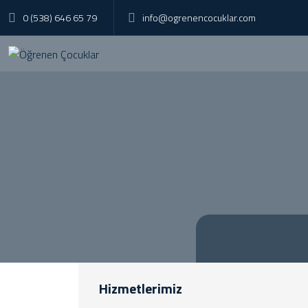
0 (538) 646 65 79
info@ogrenencocuklar.com
Hizmetlerimiz