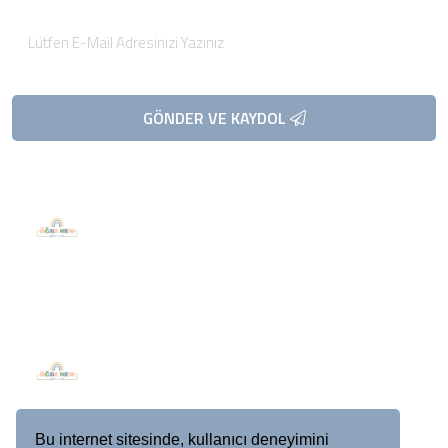
GÖNDER VE KAYDOL
Telefon / Fax
Telefon
0 (538) 646 65 79
Fax
0 (538) 646 65 79
E-Posta
info@ogrenencocuklar.com
Bu internet sitesinde, kullanıcı deneyimini