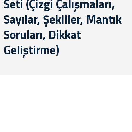
Seti (Çizgi Çalışmaları,
Sayılar, Şekiller, Mantık
Soruları, Dikkat
Geliştirme)
Kurumsal
Bizimle Çalışmak İstermisiniz ? İşimize geniş bir bakış açısıyla
yaklaşıp hayal ederiz, farklı çözüm yolları ve yeni fikirlerle
yaklaşımda bulunuruz. Sizler için de ne yapabileceğimizi